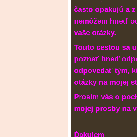
často opakujú a z
nemôžem hneď od
vaše otázky.
Touto cestou sa u
poznať hneď odp
odpovedať tým, k
otázky na mojej s
Prosím vás o poc
mojej prosby na v
Ďakujem