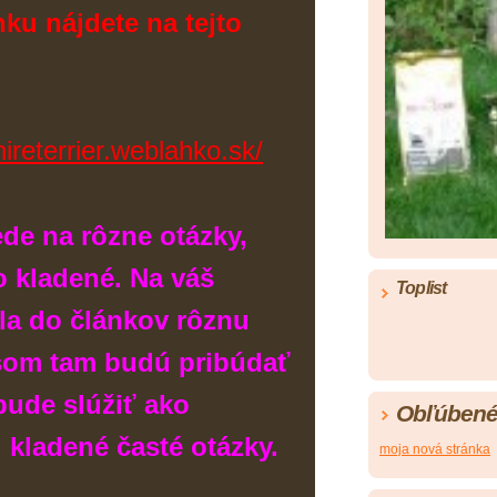
nku nájdete na tejto
ireterrier.weblahko.sk/
de na rôzne otázky,
o kladené. Na váš
Toplist
la do článkov rôznu
som tam budú pribúdať
bude slúžiť ako
Obľúbené
kladené časté otázky.
moja nová stránka