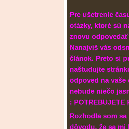
Pre ušetrenie ča
otázky, ktoré sú 
znovu odpovedať
Nanajviš vás ods
článok. Preto si 
naštudujte stránk
odpoved na vaše 
nebude niečo jasn
: POTREBUJETE 
Rozhodla som sa r
dôvodu, že sa mi 