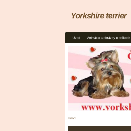
Yorkshire terrier
Úvod
Animácie a obrázky o psíkoch
Úvod