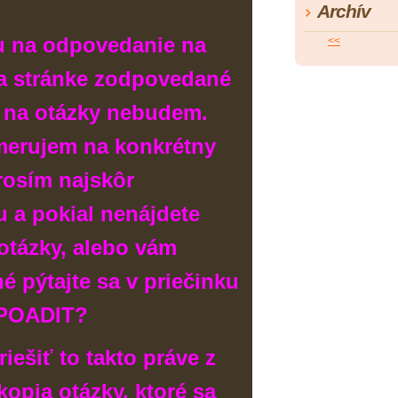
Archív
su na odpovedanie na
<<
na stránke zodpovedané
 na otázky nebudem.
merujem na konkrétny
prosím najskôr
u a pokial nenájdete
otázky, alebo vám
é pýtajte sa v priečinku
POADIT?
iešiť to takto práve z
kopia otázky, ktoré sa