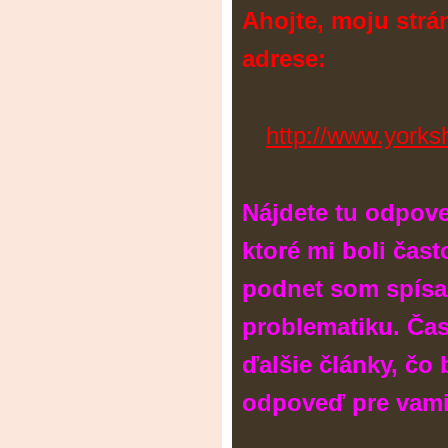
Ahojte, moju strá
adrese:
http://www.yorksh
Nájdete tu odpove
ktoré mi boli čast
podnet som spísa
problematiku. Ča
ďalšie články, čo 
odpoveď pre vami 